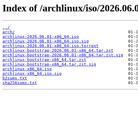
Index of /archlinux/iso/2026.06.
../
arch/
archlinux-2026.06.01-x86_64.iso
archlinux-2026.06.01-x86_64.iso.sig
archlinux-2026.06.01-x86_64.iso.torrent
archlinux-bootstrap-2026.06.01-x86_64.tar.zst
archlinux-bootstrap-2026.06.01-x86_64.tar.zst.sig
archlinux-bootstrap-x86_64.tar.zst
archlinux-bootstrap-x86_64.tar.zst.sig
archlinux-x86_64.iso
archlinux-x86_64.iso.sig
b2sums.txt
sha256sums.txt